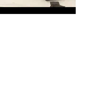
ROYALE REPAIR
Serviço de reparação de compósitos
Com mais de 1000 reparações efectuadas,
possuimos o know how e a experiencia para
efectuar reparações em compósitos,
Acesse a página do Royale Repair no Facebook
tec@morphiscomposites.com
Parque Lourel, Rua Lugar do Mouro 27,